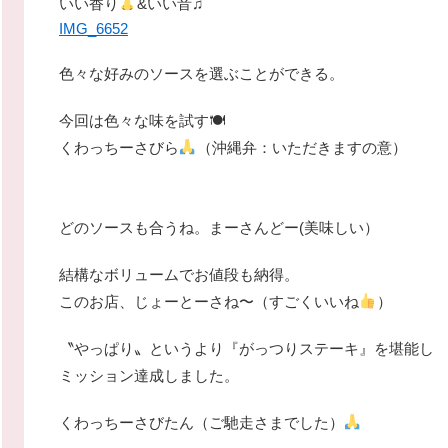
いい香り
&いい音♫
IMG_6652
色々な好みのソースを選ぶことができる。
今回は色々な味を試す🍽
くわっちーさびら
（沖縄弁：いただきますの意）
どのソースも合うね。まーさんどー(美味しい）
結構なボリュームでお値段も納得。
このお店、じょーとーさね〜（すごくいいね
）
〝やっぱり〟というより『がっつりステーキ』を堪能し
ミッション達成しました。
くわっちーさびたん（ご馳走さまでした）