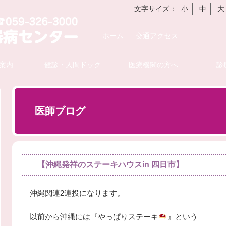
文字サイズ：
小
中
大
ホーム
交通アクセス
案内
健診・人間ドック
医療機関の方へ
診
医師ブログ
【沖縄発祥のステーキハウスin 四日市】
沖縄関連2連投になります。
以前から沖縄には『やっぱりステーキ
』という