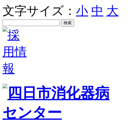
文字サイズ：
小
中
大