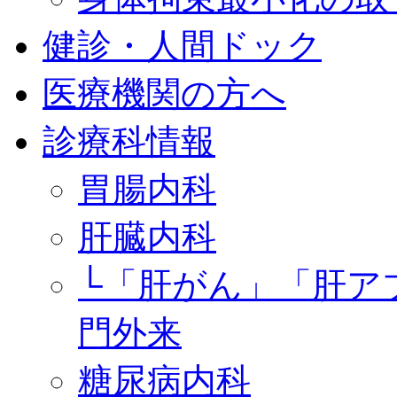
健診・人間ドック
医療機関の方へ
診療科情報
胃腸内科
肝臓内科
└「肝がん」「肝ア
門外来
糖尿病内科