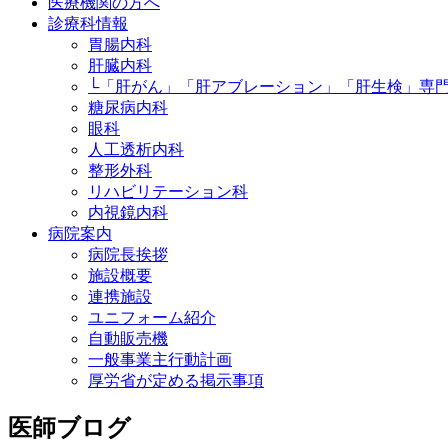
医療機関の方へ
診療科情報
胃腸内科
肝臓内科
└「肝がん」「肝アブレーション」「肝生検」専
糖尿病内科
眼科
人工透析内科
整形外科
リハビリテーション科
内視鏡内科
病院案内
病院長挨拶
施設概要
連携施設
ユニフォーム紹介
自動販売機
一般事業主行動計画
厚労省が定める掲示事項
医師ブログ