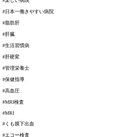
#楽しい病院
#日本一働きやすい病院
#脂肪肝
#肝臓
#生活習慣病
#肝硬変
#管理栄養士
#保健指導
#高血圧
#MRI検査
#MRI
#くも膜下出血
#エコー検査