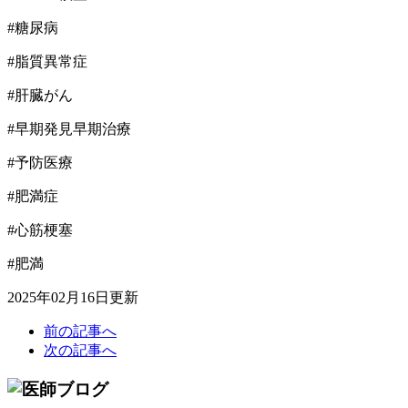
#糖尿病
#脂質異常症
#肝臓がん
#早期発見早期治療
#予防医療
#肥満症
#心筋梗塞
#肥満
2025年02月16日更新
前の記事へ
次の記事へ