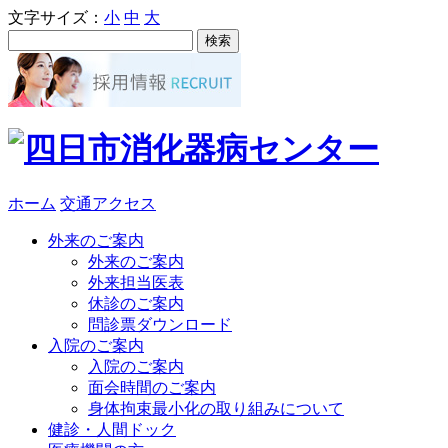
文字サイズ：
小
中
大
ホーム
交通アクセス
外来のご案内
外来のご案内
外来担当医表
休診のご案内
問診票ダウンロード
入院のご案内
入院のご案内
面会時間のご案内
身体拘束最小化の取り組みについて
健診・人間ドック