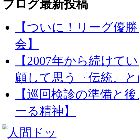
ブログ最新投稿
【ついに！リーグ優勝
会】
【2007年から続け
顧して思う『伝統』と
【巡回検診の準備と後
ーる精神】