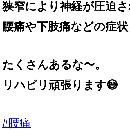
狭窄
により神経が圧迫さ
腰痛や下肢痛などの症状
たくさんあるな〜。
リハビリ頑張ります
😅
#腰痛