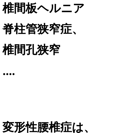
椎間板ヘルニア
脊柱管狭窄症、
椎間孔狭窄
‥‥
変形性腰椎症
は、