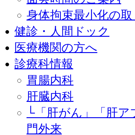
身体拘束最小化の取
健診・人間ドック
医療機関の方へ
診療科情報
胃腸内科
肝臓内科
└「肝がん」「肝ア
門外来