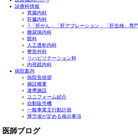
診療科情報
胃腸内科
肝臓内科
└「肝がん」「肝アブレーション」「肝生検」専
糖尿病内科
眼科
人工透析内科
整形外科
リハビリテーション科
内視鏡内科
病院案内
病院長挨拶
施設概要
連携施設
ユニフォーム紹介
自動販売機
一般事業主行動計画
厚労省が定める掲示事項
医師ブログ