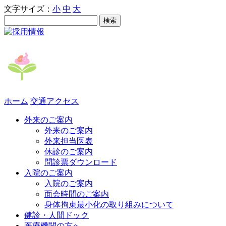
文字サイズ：
小
中
大
ホーム
交通アクセス
外来のご案内
外来のご案内
外来担当医表
休診のご案内
問診票ダウンロード
入院のご案内
入院のご案内
面会時間のご案内
身体拘束最小化の取り組みについて
健診・人間ドック
医療機関の方へ