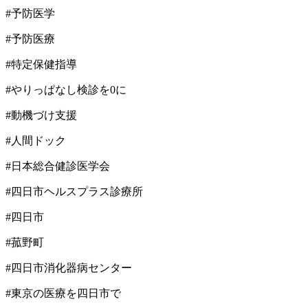
#予防医学
#予防医療
#特定保健指導
#やりっぱなし検診を0に
#動機づけ支援
#人間ドック
#日本総合健診医学会
#四日市ヘルスプラス診療所
#四日市
#菰野町
#四日市消化器病センター
#東京の医療を四日市で