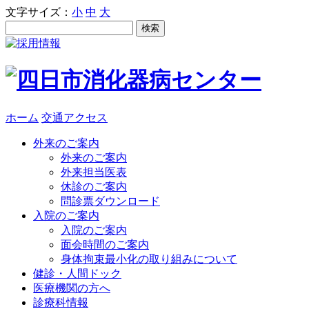
文字サイズ：
小
中
大
ホーム
交通アクセス
外来のご案内
外来のご案内
外来担当医表
休診のご案内
問診票ダウンロード
入院のご案内
入院のご案内
面会時間のご案内
身体拘束最小化の取り組みについて
健診・人間ドック
医療機関の方へ
診療科情報