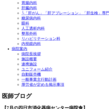
胃腸内科
肝臓内科
└「肝がん」「肝アブレーション」「肝生検」専
糖尿病内科
眼科
人工透析内科
整形外科
リハビリテーション科
内視鏡内科
病院案内
病院長挨拶
施設概要
連携施設
ユニフォーム紹介
自動販売機
一般事業主行動計画
厚労省が定める掲示事項
医師ブログ
【7月の四日市消化器病センター病院食】