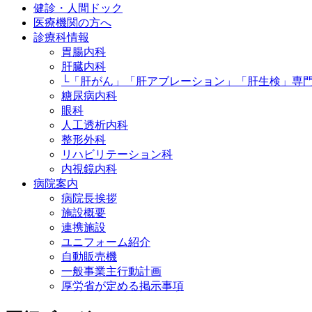
健診・人間ドック
医療機関の方へ
診療科情報
胃腸内科
肝臓内科
└「肝がん」「肝アブレーション」「肝生検」専
糖尿病内科
眼科
人工透析内科
整形外科
リハビリテーション科
内視鏡内科
病院案内
病院長挨拶
施設概要
連携施設
ユニフォーム紹介
自動販売機
一般事業主行動計画
厚労省が定める掲示事項