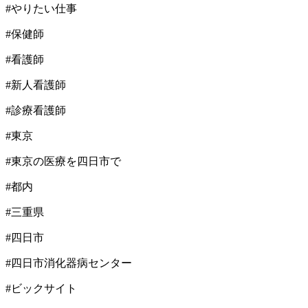
#やりたい仕事
#保健師
#看護師
#新人看護師
#診療看護師
#東京
#東京の医療を四日市で
#都内
#三重県
#四日市
#四日市消化器病センター
#ビックサイト