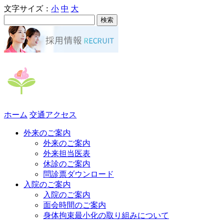
文字サイズ：
小
中
大
ホーム
交通アクセス
外来のご案内
外来のご案内
外来担当医表
休診のご案内
問診票ダウンロード
入院のご案内
入院のご案内
面会時間のご案内
身体拘束最小化の取り組みについて