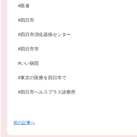
#医者
#四日市
#四日市消化器病センター
#四日市市
#いい病院
#東京の医療を四日市で
#四日市ヘルスプラス診療所
前の記事へ