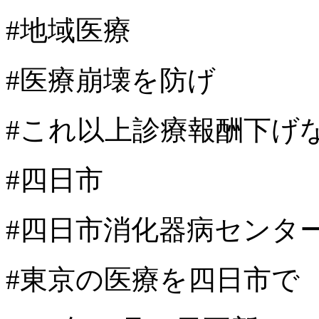
#地域医療
#医療崩壊を防げ
#これ以上診療報酬下げ
#四日市
#四日市消化器病センタ
#東京の医療を四日市で