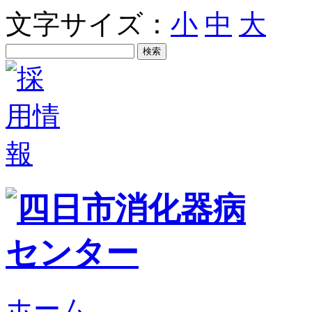
文字サイズ：
小
中
大
ホーム