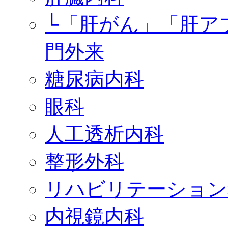
└「肝がん」「肝ア
門外来
糖尿病内科
眼科
人工透析内科
整形外科
リハビリテーション
内視鏡内科