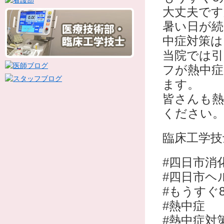
大丈夫です
暑い日が続
中症対策
当院では引
フが熱中
ます。
皆さんも
ください
臨床工学技
#四日市消
#四日市ヘ
#もうすぐ
#熱中症
#熱中症対