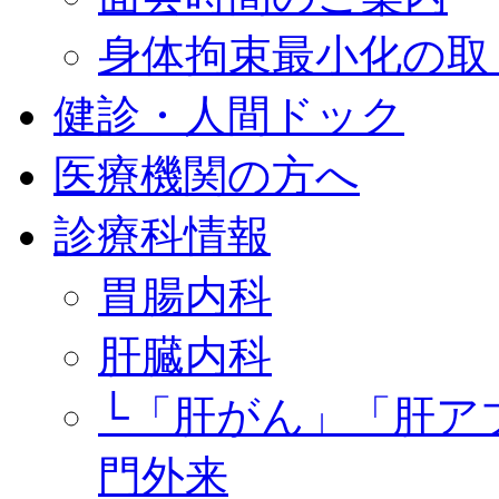
身体拘束最小化の取
健診・人間ドック
医療機関の方へ
診療科情報
胃腸内科
肝臓内科
└「肝がん」「肝ア
門外来